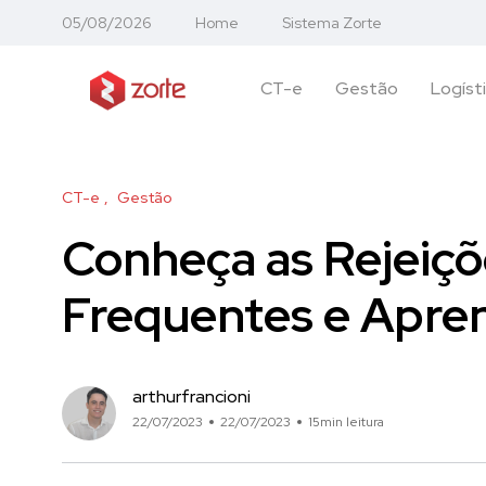
05/08/2026
Home
Sistema Zorte
CT-e
Gestão
Logíst
CT-e
Gestão
Conheça as Rejeiçõ
Frequentes e Apren
arthurfrancioni
22/07/2023
22/07/2023
15min leitura