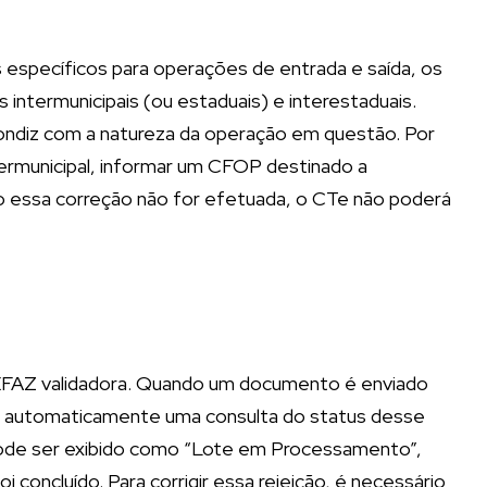
specíficos para operações de entrada e saída, os
intermunicipais (ou estaduais) e interestaduais.
ndiz com a natureza da operação em questão. Por
termunicipal, informar um CFOP destinado a
o essa correção não for efetuada, o CTe não poderá
SEFAZ validadora. Quando um documento é enviado
za automaticamente uma consulta do status desse
pode ser exibido como “Lote em Processamento”,
i concluído. Para corrigir essa rejeição, é necessário