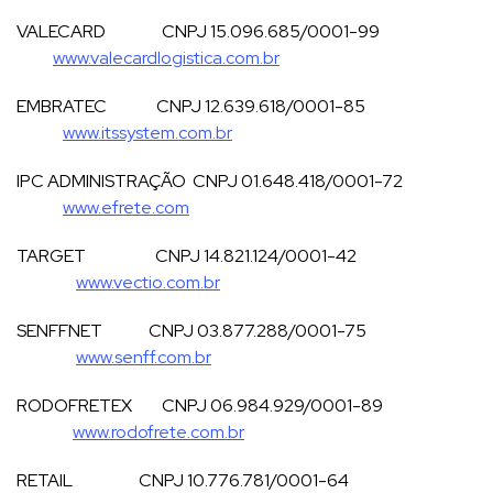
VALECARD CNPJ 15.096.685/0001-99
www.valecardlogistica.com.br
EMBRATEC CNPJ 12.639.618/0001-85
www.itssystem.com.br
IPC ADMINISTRAÇÃO CNPJ 01.648.418/0001-72
www.efrete.com
TARGET CNPJ 14.821.124/0001-42
www.vectio.com.br
SENFFNET CNPJ 03.877.288/0001-75
www.senff.com.br
RODOFRETEX CNPJ 06.984.929/0001-89
www.rodofrete.com.br
RETAIL CNPJ 10.776.781/0001-64