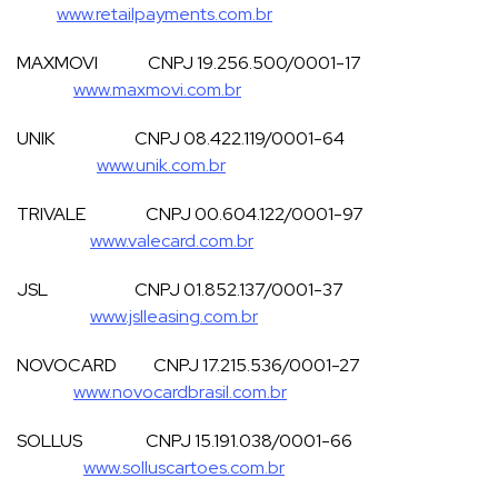
www.retailpayments.com.br
MAXMOVI CNPJ 19.256.500/0001-17
www.maxmovi.com.br
UNIK CNPJ 08.422.119/0001-64
www.unik.com.br
TRIVALE CNPJ 00.604.122/0001-97
www.valecard.com.br
JSL CNPJ 01.852.137/0001-37
www.jslleasing.com.br
NOVOCARD CNPJ 17.215.536/0001-27
www.novocardbrasil.com.br
SOLLUS CNPJ 15.191.038/0001-66
www.solluscartoes.com.br