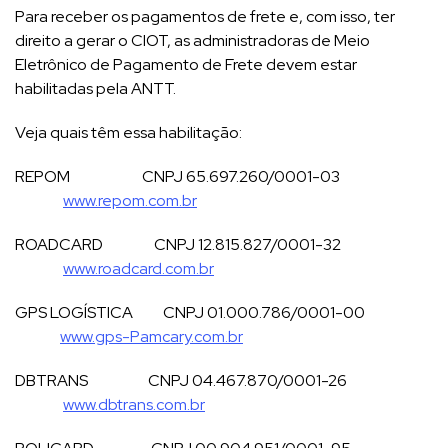
Para receber os pagamentos de frete e, com isso, ter
direito a gerar o CIOT, as administradoras de Meio
Eletrônico de Pagamento de Frete devem estar
habilitadas pela ANTT.
Veja quais têm essa habilitação:
REPOM CNPJ 65.697.260/0001-03
www.repom.com.br
ROADCARD CNPJ 12.815.827/0001-32
www.roadcard.com.br
GPS LOGÍSTICA CNPJ 01.000.786/0001-00
www.gps-Pamcary.com.br
DBTRANS CNPJ 04.467.870/0001-26
www.dbtrans.com.br