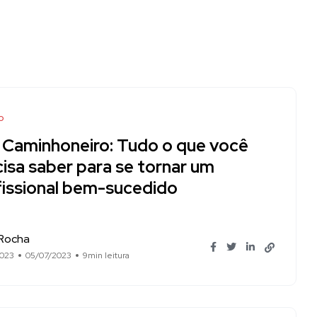
o
 Caminhoneiro: Tudo o que você
isa saber para se tornar um
fissional bem-sucedido
 Rocha
2023
05/07/2023
9min leitura