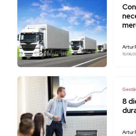
Con
nec
mer
Artur
19/06/2
Gestã
8 di
dur
Artur