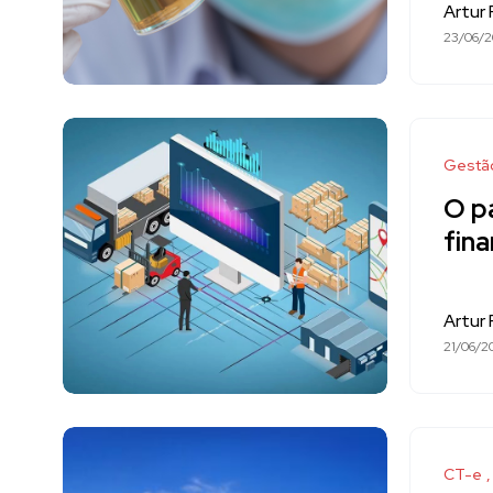
Artur
23/06/
Gestã
O p
fin
Artur
21/06/2
CT-e