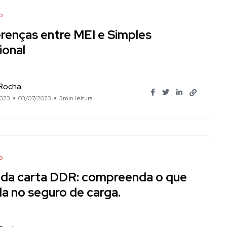
o
erenças entre MEI e Simples
ional
 Rocha
2023
03/07/2023
3min leitura
o
 da carta DDR: compreenda o que
a no seguro de carga.