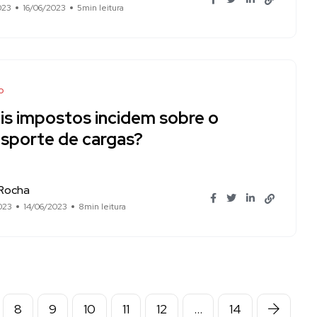
023
16/06/2023
5min leitura
o
is impostos incidem sobre o
nsporte de cargas?
 Rocha
023
14/06/2023
8min leitura
8
9
10
11
12
…
14