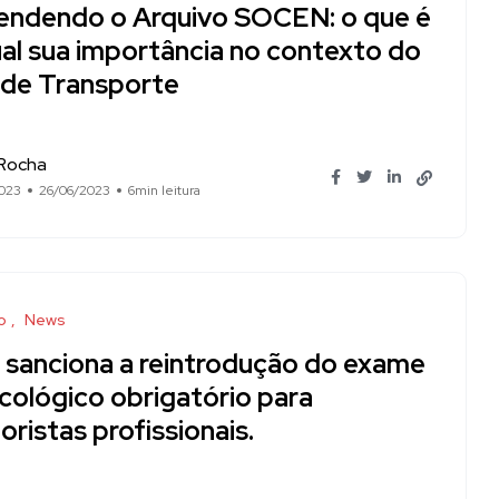
endendo o Arquivo SOCEN: o que é
ual sua importância no contexto do
 de Transporte
 Rocha
023
26/06/2023
6min leitura
o
News
a sanciona a reintrodução do exame
cológico obrigatório para
ristas profissionais.