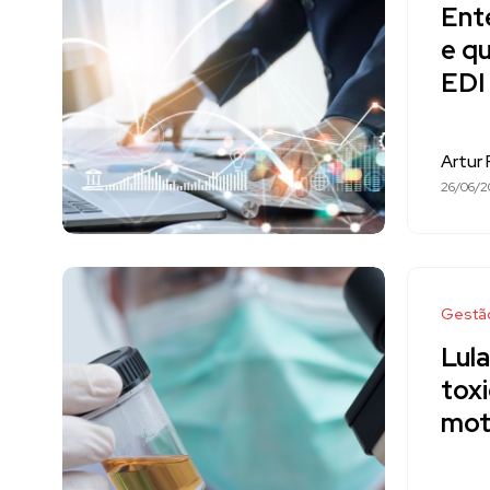
Ent
e q
EDI
Artur
26/06/2
Gestã
Lul
toxi
moto