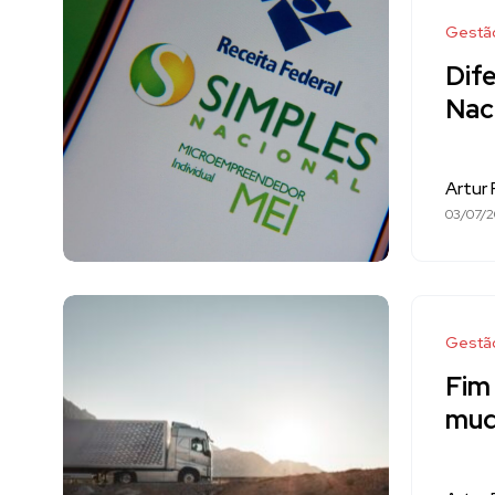
Gestã
Dif
Nac
Artur
03/07/
Gestã
Fim
mud