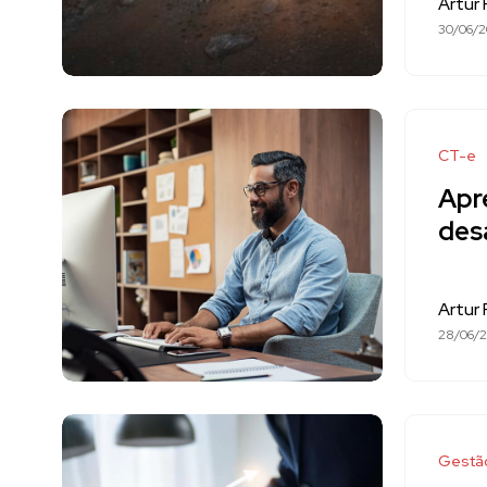
Artur
30/06/
CT-e
Apr
des
Artur
28/06/
Gestã