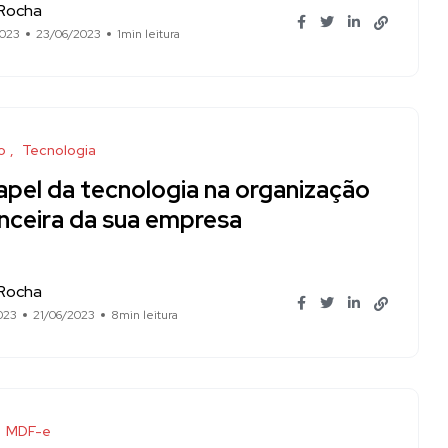
 Rocha
2023
23/06/2023
1min leitura
o
Tecnologia
apel da tecnologia na organização
anceira da sua empresa
 Rocha
023
21/06/2023
8min leitura
MDF-e