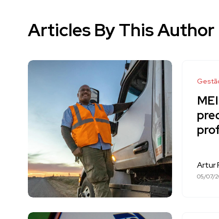
Articles By This Author
Gestã
MEI
prec
pro
Artur
05/07/